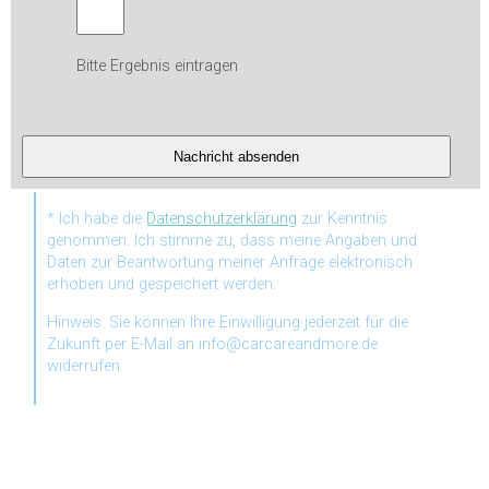
Bitte Ergebnis eintragen
* Ich habe die
Datenschutzerklärung
zur Kenntnis
genommen. Ich stimme zu, dass meine Angaben und
Daten zur Beantwortung meiner Anfrage elektronisch
erhoben und gespeichert werden.
Hinweis: Sie können Ihre Einwilligung jederzeit für die
Zukunft per E-Mail an info@carcareandmore.de
widerrufen.